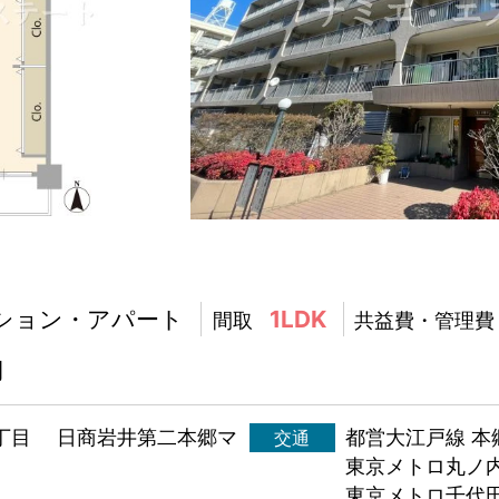
ション・アパート
1LDK
間取
共益費・管理費
月
丁目 日商岩井第二本郷マ
都営大江戸線 本
交通
東京メトロ丸ノ内
東京メトロ千代田