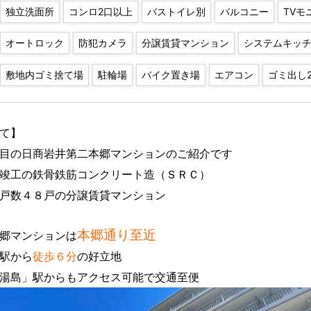
独立洗面所
コンロ2口以上
バストイレ別
バルコニー
TVモ
オートロック
防犯カメラ
分譲賃貸マンション
システムキッ
敷地内ゴミ捨て場
駐輪場
バイク置き場
エアコン
ゴミ出し2
て】
目の日商岩井第二本郷マンションのご紹介です
竣工の鉄骨鉄筋コンクリート造（ＳＲＣ）
戸数４８戸の分譲賃貸マンション
本郷通り至近
郷マンションは
駅から
徒歩６分
の好立地
湯島」駅からもアクセス可能で交通至便