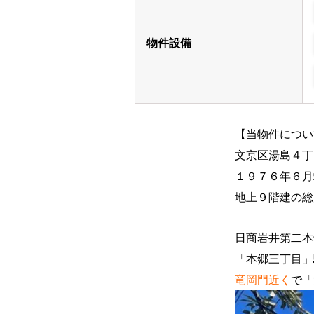
物件設備
【当物件につい
文京区湯島４丁
１９７６年６月
地上９階建の総
日商岩井第二本
「本郷三丁目」
竜岡門近く
で「