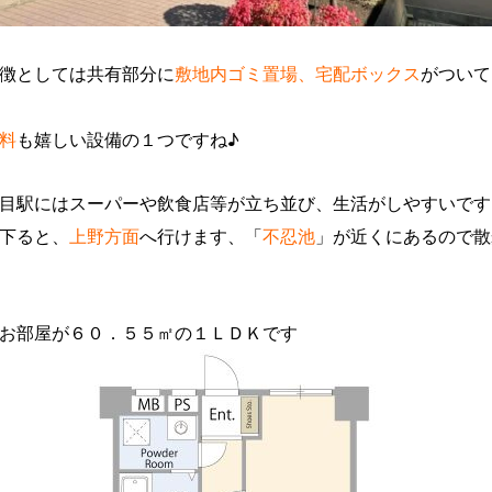
徴としては共有部分に
敷地内ゴミ置場、宅配ボックス
がついて
料
も嬉しい設備の１つですね♪
目駅にはスーパーや飲食店等が立ち並び、生活がしやすいです
下ると、
上野方面
へ行けます、「
不忍池
」が近くにあるので散
お部屋が６０．５５㎡の１ＬＤＫです