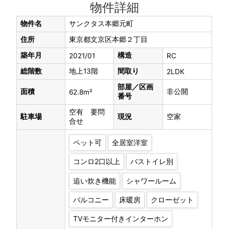
物件詳細
物件名
サンクタス本郷元町
住所
東京都文京区本郷２丁目
築年月
構造
2021/01
RC
総階数
地上13階
間取り
2LDK
部屋／区画
面積
非公開
62.8m²
番号
空有 要問
駐車場
現況
空家
合せ
ペット可
全居室洋室
コンロ2口以上
バストイレ別
追い炊き機能
シャワールーム
バルコニー
床暖房
クローゼット
TVモニター付きインターホン