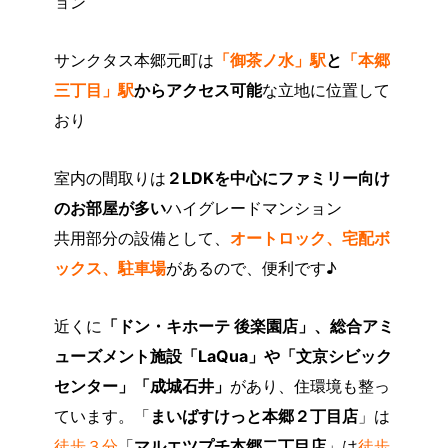
ョン
サンクタス本郷元町は
「御茶ノ水」駅
と
「本郷
三丁目」駅
からアクセス可能
な立地に位置して
おり
室内の間取りは
２LDKを中心にファミリー向け
のお部屋が多い
ハイグレードマンション
共用部分の設備として、
オートロック、宅配ボ
ックス、駐車場
があるので、便利です♪
近くに
「ドン・キホーテ 後楽園店」、総合アミ
ューズメント施設「LaQua」や「文京シビック
センター」「成城石井」
があり、住環境も整っ
ています。「
まいばすけっと本郷２丁目店
」は
徒歩３分
「
マルエツプチ本郷二丁目店
」は
徒歩