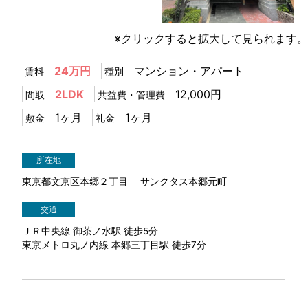
1
/
1
※クリックすると拡大して見られます。
24万円
マンション・アパート
賃料
種別
2LDK
12,000円
間取
共益費・管理費
1ヶ月
1ヶ月
敷金
礼金
所在地
東京都文京区本郷２丁目 サンクタス本郷元町
交通
ＪＲ中央線 御茶ノ水駅 徒歩5分
東京メトロ丸ノ内線 本郷三丁目駅 徒歩7分