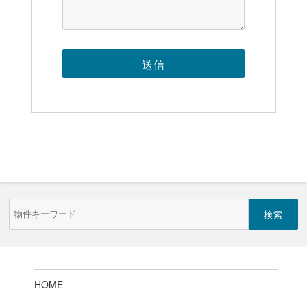
物
件
検
索
(キ
ー
ワ
ー
HOME
ド)