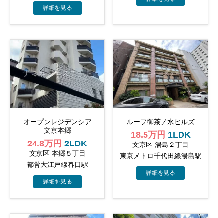
オープン​レジデンシア
ルーフ御茶ノ水ヒルズ
文京本郷
18.5万円
1LDK
24.8万円
2LDK
文京区 湯島２丁目
文京区 本郷５丁目
東京メトロ千代田線湯島駅
都営大江戸線春日駅