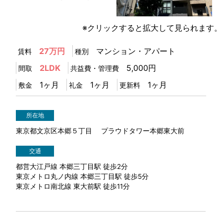
1
/
1
※クリックすると拡大して見られます。
27万円
マンション・アパート
賃料
種別
2LDK
5,000円
間取
共益費・管理費
1ヶ月
1ヶ月
1ヶ月
敷金
礼金
更新料
所在地
東京都文京区本郷５丁目 プラウドタワー本郷東大前
交通
都営大江戸線 本郷三丁目駅 徒歩2分
東京メトロ丸ノ内線 本郷三丁目駅 徒歩5分
東京メトロ南北線 東大前駅 徒歩11分