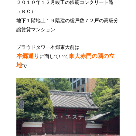
２０１０年１２月竣工の鉄筋コンクリート造
（ＲＣ）
地下１階地上１９階建の総戸数７２戸の高級分
譲賃貸マンション
プラウドタワー本郷東大前は
本郷通り
東大赤門の隣の立
に面していて
地
で