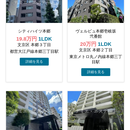
シティハイツ本郷
ヴェルビュ本郷壱岐坂
弐番館
19.8万円
1LDK
20万円
1LDK
文京区 本郷３丁目
文京区 本郷２丁目
都営大江戸線本郷三丁目駅
東京メトロ丸ノ内線本郷三丁
目駅