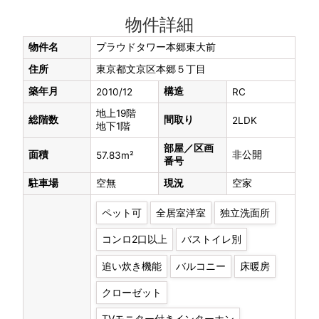
物件詳細
物件名
プラウドタワー本郷東大前
住所
東京都文京区本郷５丁目
築年月
構造
2010/12
RC
地上19階
総階数
間取り
2LDK
地下1階
部屋／区画
面積
非公開
57.83m²
番号
駐車場
空無
現況
空家
ペット可
全居室洋室
独立洗面所
コンロ2口以上
バストイレ別
追い炊き機能
バルコニー
床暖房
クローゼット
TVモニター付きインターホン