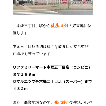
徒歩３分
「本郷三丁目」駅から
の好立地に位
置します
本郷三丁目駅周辺は様々な飲食店が立ち並び、
住環境も整っています
○ファミリーマート本郷五丁目店（コンビニ）
まで１９９m
○マルエツプチ本郷二丁目店（スーパー）まで
４８２m
また、商業地域なので、
夜は静か
で生活がしや