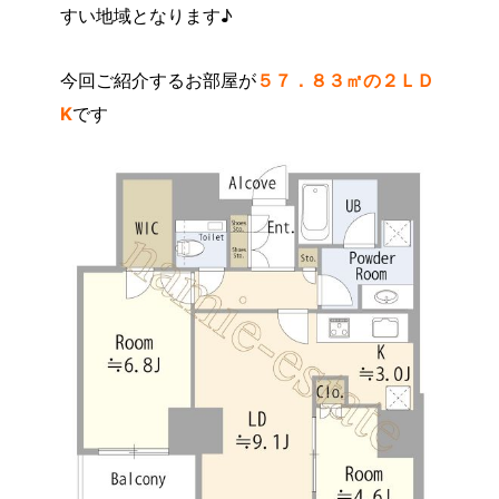
すい地域となります♪
今回ご紹介するお部屋が
５７．８３㎡の２ＬＤ
K
です