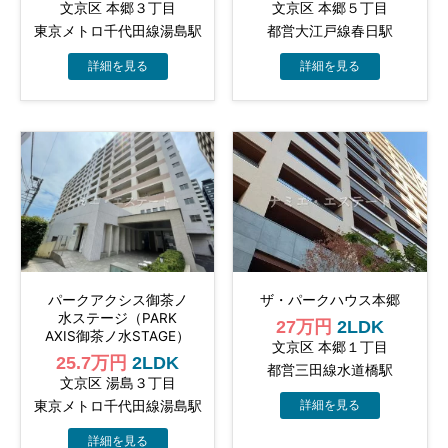
文京区 本郷３丁目
文京区 本郷５丁目
東京メトロ千代田線湯島駅
都営大江戸線春日駅
パークアクシス御茶ノ
ザ・パークハウス本郷
水ステージ（PARK
27万円
2LDK
AXIS御茶ノ水STAGE）
文京区 本郷１丁目
25.7万円
2LDK
都営三田線水道橋駅
文京区 湯島３丁目
東京メトロ千代田線湯島駅