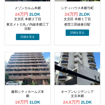
メゾンカルム本郷
シティハウス本郷弓町
24万円
2LDK
24万円
2LDK
文京区 本郷２丁目
文京区 本郷１丁目
東京メトロ丸ノ内線本郷三丁
都営三田線春日駅
目駅
藤和シティホームズ本
オープン​レジデンシア
郷
文京本郷
19万円
1LDK
24.8万円
2LDK