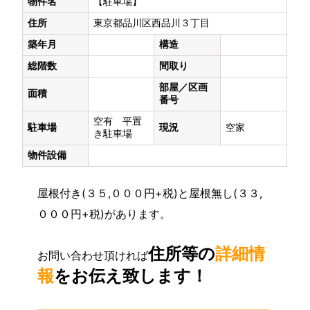
物件名
【駐車場】
住所
東京都品川区西品川３丁目
築年月
構造
総階数
間取り
部屋／区画
面積
番号
空有 平置
駐車場
現況
空家
き駐車場
物件設備
屋根付き(３５,０００円+税)と屋根無し(３３,
０００円+税)があります。
住所等の
詳細情
お問い合わせ頂ければ
報
をお伝え致します！