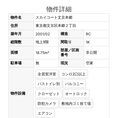
物件詳細
物件名
スカイコート文京本郷
住所
東京都文京区本郷２丁目
築年月
構造
2001/02
RC
総階数
地上9階
間取り
1K
部屋／区画
面積
非公開
18.75m²
番号
駐車場
無
現況
空家
全居室洋室
コンロ2口以上
バストイレ別
バルコニー
物件設備
クローゼット
オートロック
防犯カメラ
敷地内ゴミ捨て場
エアコン