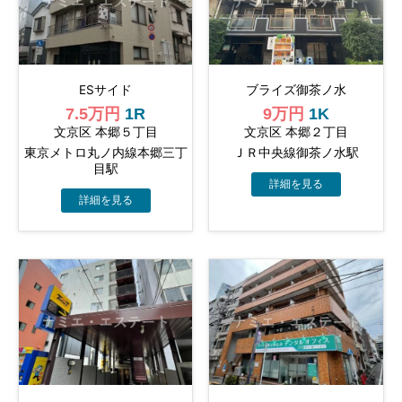
ESサイド
ブライズ御茶ノ水
7.5万円
1R
9万円
1K
文京区 本郷５丁目
文京区 本郷２丁目
東京メトロ丸ノ内線本郷三丁
ＪＲ中央線御茶ノ水駅
目駅