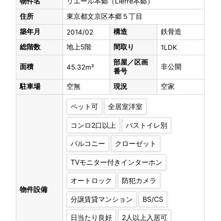
物件名
リエール本郷（Lierre本郷）
住所
東京都文京区本郷５丁目
築年月
構造
鉄骨造
2014/02
総階数
地上5階
間取り
1LDK
部屋／区画
面積
非公開
45.32m²
番号
駐車場
空無
現況
空家
ペット可
全居室洋室
コンロ2口以上
バストイレ別
バルコニー
クローゼット
TVモニター付きインターホン
オートロック
防犯カメラ
物件設備
分譲賃貸マンション
BS/CS
日当たり良好
2人以上入居可