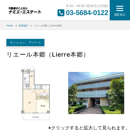
9:30～18:30 (定休日/土日祝)
03-5684-0122
MENU
Home
賃貸物件
リエール本郷（Lierre本郷）
マンション・アパート
リエール本郷（Lierre本郷）
1
/
1
※クリックすると拡大して見られます。