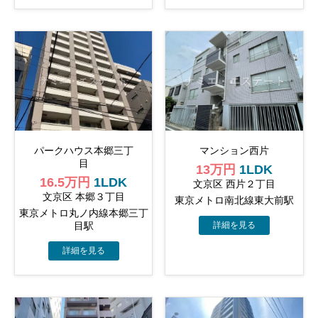
パークハウス本郷三丁
マンション西片
目
13万円
1LDK
16.5万円
1LDK
文京区 西片２丁目
文京区 本郷３丁目
東京メトロ南北線東大前駅
東京メトロ丸ノ内線本郷三丁
目駅