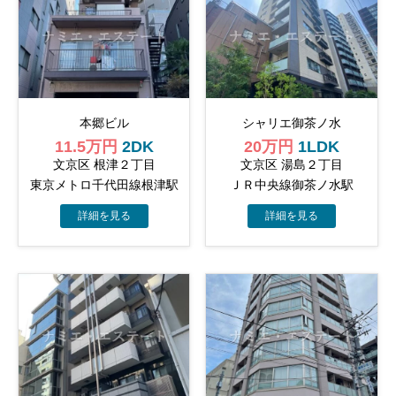
本郷ビル
シャリエ御茶ノ水
11.5万円
2DK
20万円
1LDK
文京区 根津２丁目
文京区 湯島２丁目
東京メトロ千代田線根津駅
ＪＲ中央線御茶ノ水駅