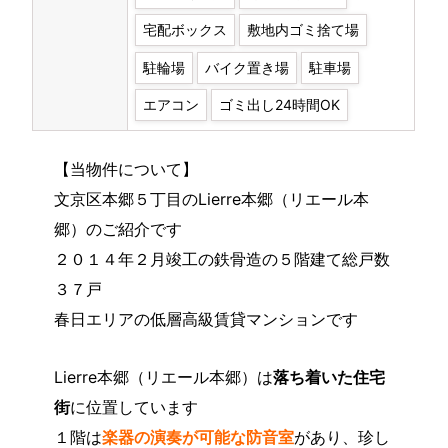
宅配ボックス
敷地内ゴミ捨て場
駐輪場
バイク置き場
駐車場
エアコン
ゴミ出し24時間OK
【当物件について】
文京区本郷５丁目のLierre本郷（リエール本
郷）のご紹介です
２０１４年２月竣工の鉄骨造の５階建て総戸数
３７戸
春日エリアの低層高級賃貸マンションです
Lierre本郷（リエール本郷）は
落ち着いた住宅
街
に位置しています
１階は
楽器の演奏が可能な防音室
があり、珍し