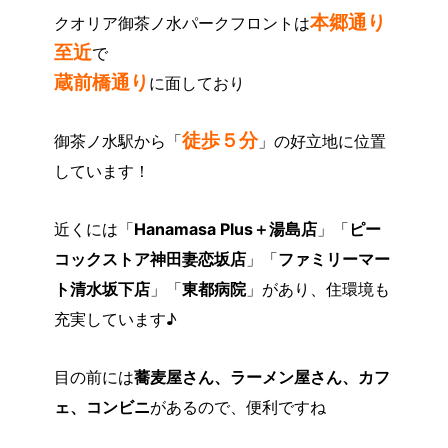
本郷通り
クオリア御茶ノ水パークフロントは
至近
で
蔵前橋通り
に面しており
徒歩５分
御茶ノ水駅から「
」の好立地に位置
しています！
近くには「
Hanamasa Plus＋湯島店
」「
ピー
コックストア神田妻恋坂店
」「
ファミリーマー
ト清水坂下店
」「
東都病院
」があり、住環境も
充実しています♪
目の前には
蕎麦屋さん、ラーメン屋さん、カフ
ェ、コンビニ
があるので、便利ですね