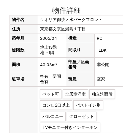
物件詳細
物件名
クオリア御茶ノ水パークフロント
住所
東京都文京区湯島１丁目
築年月
構造
2005/04
RC
地上13階
総階数
間取り
1LDK
地下1階
部屋／区画
面積
非公開
40.03m²
番号
空有 要問
駐車場
現況
空家
合有
ペット可
全居室洋室
独立洗面所
コンロ2口以上
バストイレ別
バルコニー
クローゼット
TVモニター付きインターホン