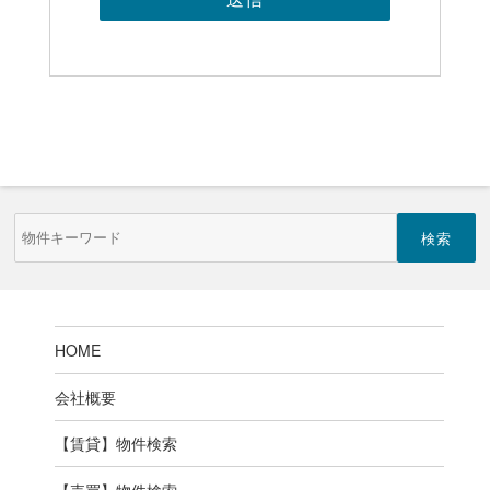
物
件
検
索
(キ
ー
ワ
ー
HOME
ド)
会社概要
【賃貸】物件検索