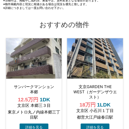
※当物件は、掲載中に成約済、募集中止、賃料変更となる場合があります。
※物件掲載内容と現況に相違がある場合は現況を優先と致します。
※詳細につきましては一度お問い合わせ下さい。
おすすめの物件
サンパークマンション
文京GARDEN THE
本郷
WEST（ガーデンザウエ
スト）
12.5万円
1DK
18万円
1LDK
文京区 本郷三３目
文京区 小石川１丁目
東京メトロ丸ノ内線本郷三丁
目駅
都営大江戸線春日駅