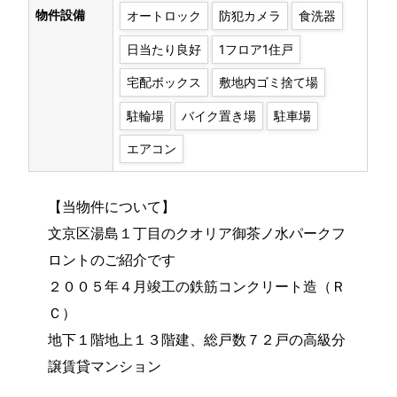
物件設備
オートロック
防犯カメラ
食洗器
日当たり良好
1フロア1住戸
宅配ボックス
敷地内ゴミ捨て場
駐輪場
バイク置き場
駐車場
エアコン
【当物件について】
文京区湯島１丁目のクオリア御茶ノ水パークフ
ロントのご紹介です
２００５年４月竣工の鉄筋コンクリート造（Ｒ
Ｃ）
地下１階地上１３階建、総戸数７２戸の高級分
譲賃貸マンション