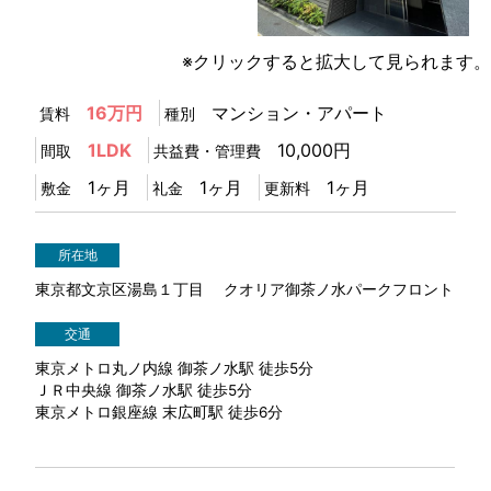
1
/
1
※クリックすると拡大して見られます。
16万円
マンション・アパート
賃料
種別
1LDK
10,000円
間取
共益費・管理費
1ヶ月
1ヶ月
1ヶ月
敷金
礼金
更新料
所在地
東京都文京区湯島１丁目 クオリア御茶ノ水パークフロント
交通
東京メトロ丸ノ内線 御茶ノ水駅 徒歩5分
ＪＲ中央線 御茶ノ水駅 徒歩5分
東京メトロ銀座線 末広町駅 徒歩6分