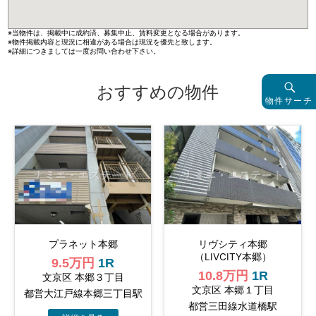
※当物件は、掲載中に成約済、募集中止、賃料変更となる場合があります。
※物件掲載内容と現況に相違がある場合は現況を優先と致します。
※詳細につきましては一度お問い合わせ下さい。
おすすめの物件
物件サーチ
プラネット本郷
リヴシティ本郷
（LIVCITY本郷）
9.5万円
1R
10.8万円
1R
文京区 本郷３丁目
文京区 本郷１丁目
都営大江戸線本郷三丁目駅
都営三田線水道橋駅