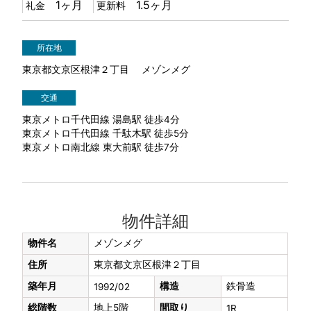
1ヶ月
1.5ヶ月
礼金
更新料
所在地
東京都文京区根津２丁目 メゾンメグ
交通
東京メトロ千代田線 湯島駅 徒歩4分
東京メトロ千代田線 千駄木駅 徒歩5分
東京メトロ南北線 東大前駅 徒歩7分
物件詳細
物件名
メゾンメグ
住所
東京都文京区根津２丁目
築年月
構造
鉄骨造
1992/02
総階数
地上5階
間取り
1R