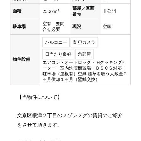
部屋／区画
面積
非公開
25.27m²
番号
空有 要問
駐車場
現況
空家
合せ必要
バルコニー
防犯カメラ
日当たり良好
角部屋
物件設備
エアコン・オートロック・IHクッキングヒ
ーター・室内洗濯機置場・ＢＳＣＳ対応・
駐車場（屋根有）空無 煙草を吸う人敷金２
ヶ月償却１ヶ月（壁紙交換）
【当物件について】
文京区根津２丁目のメゾンメグの賃貸のご紹介
をさせて頂きます。