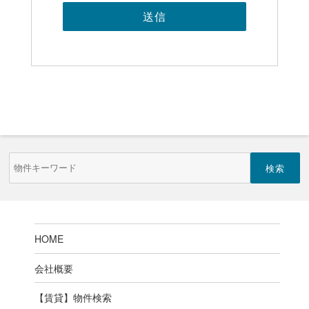
物
件
検
索
(キ
ー
ワ
ー
HOME
ド)
会社概要
【賃貸】物件検索