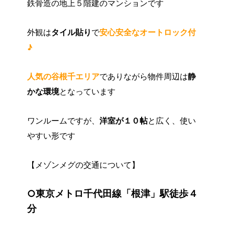
鉄骨造の地上５階建のマンションです
外観は
タイル貼り
で
安心安全なオートロック付
♪
人気の谷根千エリア
でありながら物件周辺は
静
かな環境
となっています
ワンルームですが、
洋室が１０帖
と広く、使い
やすい形です
【メゾンメグの交通について】
○東京メトロ千代田線「根津」駅徒歩４
分